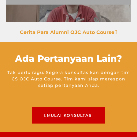
Cerita Para Alumni OJC Auto Course
Ada Pertanyaan Lain?
Tak perlu ragu. Segera konsultasikan dengan tim
CS OJC Auto Course. Tim kami siap merespon
setiap pertanyaan Anda.
MULAI KONSULTASI