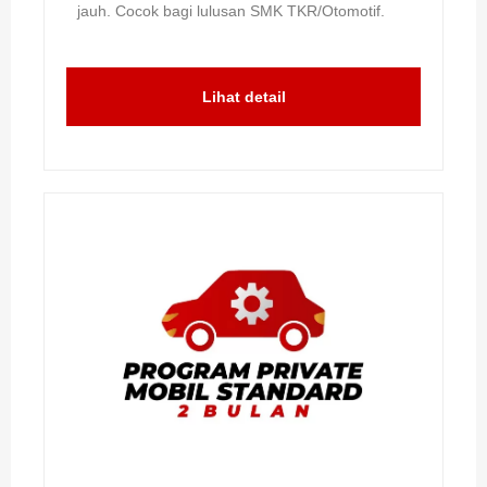
jauh. Cocok bagi lulusan SMK TKR/Otomotif.
Lihat detail