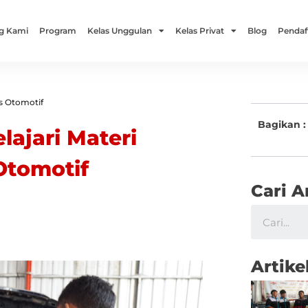
g Kami
Program
Kelas Unggulan
Kelas Privat
Blog
Pendaf
us Otomotif
Bagikan :
ajari Materi
 Otomotif
Cari A
Artike