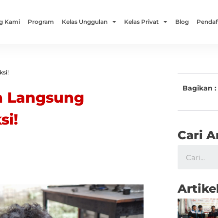
g Kami
Program
Kelas Unggulan
Kelas Privat
Blog
Pendaf
si!
Bagikan :
an Langsung
si!
Cari A
Artike