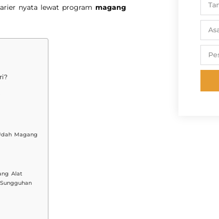
arier nyata lewat program
magang
i?
”
 Udah Magang
ang Alat
 Sungguhan