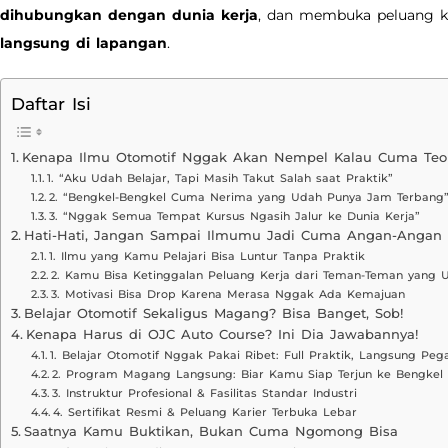
dihubungkan dengan dunia kerja
, dan membuka peluang k
langsung di lapangan
.
Daftar Isi
Kenapa Ilmu Otomotif Nggak Akan Nempel Kalau Cuma Teor
1. “Aku Udah Belajar, Tapi Masih Takut Salah saat Praktik”
2. “Bengkel-Bengkel Cuma Nerima yang Udah Punya Jam Terbang
3. “Nggak Semua Tempat Kursus Ngasih Jalur ke Dunia Kerja”
Hati-Hati, Jangan Sampai Ilmumu Jadi Cuma Angan-Angan
1. Ilmu yang Kamu Pelajari Bisa Luntur Tanpa Praktik
2. Kamu Bisa Ketinggalan Peluang Kerja dari Teman-Teman yang
3. Motivasi Bisa Drop Karena Merasa Nggak Ada Kemajuan
Belajar Otomotif Sekaligus Magang? Bisa Banget, Sob!
Kenapa Harus di OJC Auto Course? Ini Dia Jawabannya!
1. Belajar Otomotif Nggak Pakai Ribet: Full Praktik, Langsung Peg
2. Program Magang Langsung: Biar Kamu Siap Terjun ke Bengkel
3. Instruktur Profesional & Fasilitas Standar Industri
4. Sertifikat Resmi & Peluang Karier Terbuka Lebar
Saatnya Kamu Buktikan, Bukan Cuma Ngomong Bisa