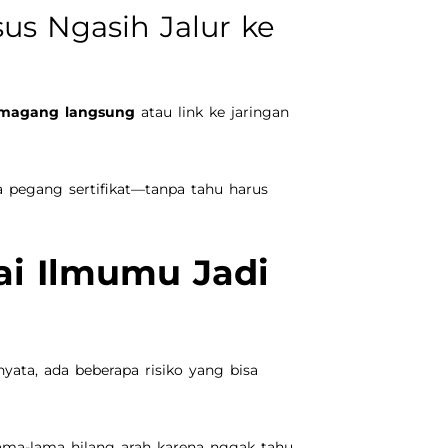
us Ngasih Jalur ke
magang langsung
atau link ke jaringan
a pegang sertifikat—tanpa tahu harus
ai Ilmumu Jadi
ata, ada beberapa risiko yang bisa
ama-lama hilang arah karena nggak tahu