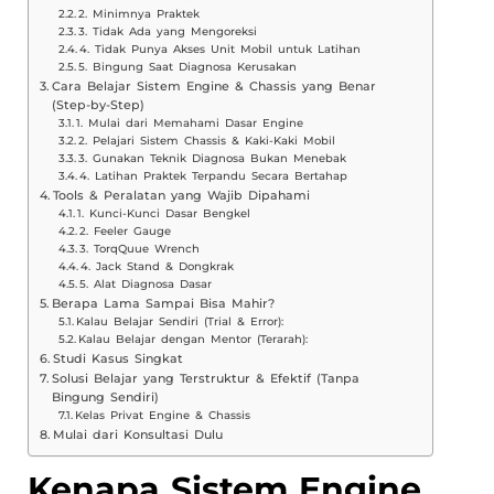
2. Minimnya Praktek
3. Tidak Ada yang Mengoreksi
4. Tidak Punya Akses Unit Mobil untuk Latihan
5. Bingung Saat Diagnosa Kerusakan
Cara Belajar Sistem Engine & Chassis yang Benar
(Step-by-Step)
1. Mulai dari Memahami Dasar Engine
2. Pelajari Sistem Chassis & Kaki-Kaki Mobil
3. Gunakan Teknik Diagnosa Bukan Menebak
4. Latihan Praktek Terpandu Secara Bertahap
Tools & Peralatan yang Wajib Dipahami
1. Kunci-Kunci Dasar Bengkel
2. Feeler Gauge
3. TorqQuue Wrench
4. Jack Stand & Dongkrak
5. Alat Diagnosa Dasar
Berapa Lama Sampai Bisa Mahir?
Kalau Belajar Sendiri (Trial & Error):
Kalau Belajar dengan Mentor (Terarah):
Studi Kasus Singkat
Solusi Belajar yang Terstruktur & Efektif (Tanpa
Bingung Sendiri)
Kelas Privat Engine & Chassis
Mulai dari Konsultasi Dulu
Kenapa Sistem Engine