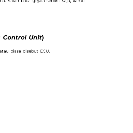
a. Salah baca gejala sedikit saja, kamu
c Control Unit
)
tau biasa disebut ECU.