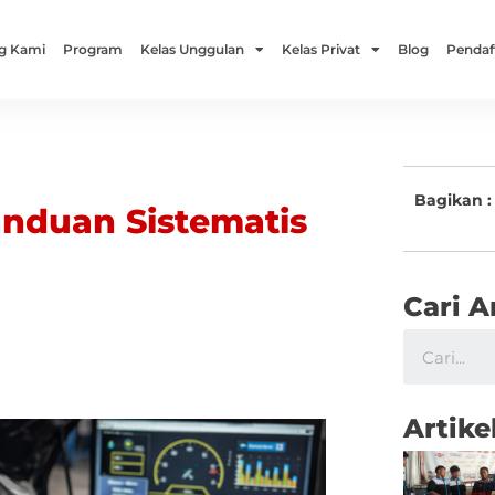
g Kami
Program
Kelas Unggulan
Kelas Privat
Blog
Pendaf
Bagikan :
anduan Sistematis
Cari A
Artike