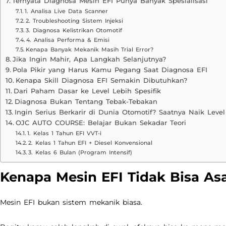
Ternyata Diagnosa Mesin EFI Punya Banyak Spesialisasi
1. Analisa Live Data Scanner
2. Troubleshooting Sistem Injeksi
3. Diagnosa Kelistrikan Otomotif
4. Analisa Performa & Emisi
Kenapa Banyak Mekanik Masih Trial Error?
Jika Ingin Mahir, Apa Langkah Selanjutnya?
Pola Pikir yang Harus Kamu Pegang Saat Diagnosa EFI
Kenapa Skill Diagnosa EFI Semakin Dibutuhkan?
Dari Paham Dasar ke Level Lebih Spesifik
Diagnosa Bukan Tentang Tebak-Tebakan
Ingin Serius Berkarir di Dunia Otomotif? Saatnya Naik Level
OJC AUTO COURSE: Belajar Bukan Sekadar Teori
1. Kelas 1 Tahun EFI VVT-i
2. Kelas 1 Tahun EFI + Diesel Konvensional
3. Kelas 6 Bulan (Program Intensif)
Kenapa Mesin EFI Tidak Bisa As
Mesin EFI bukan sistem mekanik biasa.