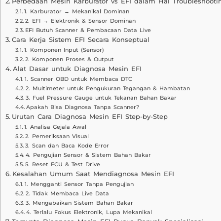
Perbedaan Mesin Karburator vs EFI dalam Hal Troubleshooti
1. Karburator → Mekanikal Dominan
2. EFI → Elektronik & Sensor Dominan
EFI Butuh Scanner & Pembacaan Data Live
Cara Kerja Sistem EFI Secara Konseptual
1. Komponen Input (Sensor)
2. Komponen Proses & Output
Alat Dasar untuk Diagnosa Mesin EFI
1. Scanner OBD untuk Membaca DTC
2. Multimeter untuk Pengukuran Tegangan & Hambatan
3. Fuel Pressure Gauge untuk Tekanan Bahan Bakar
Apakah Bisa Diagnosa Tanpa Scanner?
Urutan Cara Diagnosa Mesin EFI Step-by-Step
1. Analisa Gejala Awal
2. Pemeriksaan Visual
3. Scan dan Baca Kode Error
4. Pengujian Sensor & Sistem Bahan Bakar
5. Reset ECU & Test Drive
Kesalahan Umum Saat Mendiagnosa Mesin EFI
1. Mengganti Sensor Tanpa Pengujian
2. Tidak Membaca Live Data
3. Mengabaikan Sistem Bahan Bakar
4. Terlalu Fokus Elektronik, Lupa Mekanikal