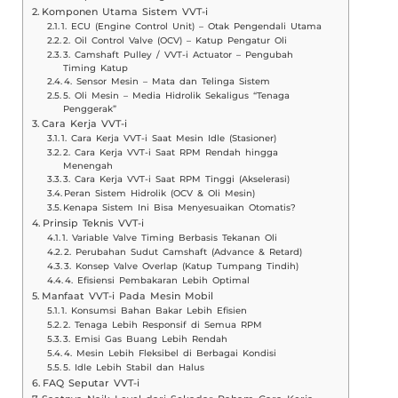
Komponen Utama Sistem VVT-i
1. ECU (Engine Control Unit) – Otak Pengendali Utama
2. Oil Control Valve (OCV) – Katup Pengatur Oli
3. Camshaft Pulley / VVT-i Actuator – Pengubah
Timing Katup
4. Sensor Mesin – Mata dan Telinga Sistem
5. Oli Mesin – Media Hidrolik Sekaligus “Tenaga
Penggerak”
Cara Kerja VVT-i
1. Cara Kerja VVT-i Saat Mesin Idle (Stasioner)
2. Cara Kerja VVT-i Saat RPM Rendah hingga
Menengah
3. Cara Kerja VVT-i Saat RPM Tinggi (Akselerasi)
Peran Sistem Hidrolik (OCV & Oli Mesin)
Kenapa Sistem Ini Bisa Menyesuaikan Otomatis?
Prinsip Teknis VVT-i
1. Variable Valve Timing Berbasis Tekanan Oli
2. Perubahan Sudut Camshaft (Advance & Retard)
3. Konsep Valve Overlap (Katup Tumpang Tindih)
4. Efisiensi Pembakaran Lebih Optimal
Manfaat VVT-i Pada Mesin Mobil
1. Konsumsi Bahan Bakar Lebih Efisien
2. Tenaga Lebih Responsif di Semua RPM
3. Emisi Gas Buang Lebih Rendah
4. Mesin Lebih Fleksibel di Berbagai Kondisi
5. Idle Lebih Stabil dan Halus
FAQ Seputar VVT-i