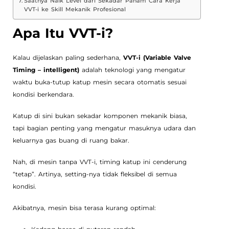
Saatnya Naik Level dari Sekadar Paham Cara Kerja
VVT-i ke Skill Mekanik Profesional
Apa Itu VVT-i?
Kalau dijelaskan paling sederhana,
VVT-i (Variable Valve
Timing – intelligent)
adalah teknologi yang mengatur
waktu buka-tutup katup mesin secara otomatis sesuai
kondisi berkendara.
Katup di sini bukan sekadar komponen mekanik biasa,
tapi bagian penting yang mengatur masuknya udara dan
keluarnya gas buang di ruang bakar.
Nah, di mesin tanpa VVT-i, timing katup ini cenderung
“tetap”. Artinya, setting-nya tidak fleksibel di semua
kondisi.
Akibatnya, mesin bisa terasa kurang optimal: