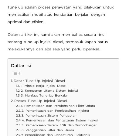
Tune up adalah proses perawatan yang dilakukan untuk
memastikan mobil atau kendaraan berjalan dengan
optimal dan efisien.
Dalam artikel ini, kami akan membahas secara rinci
tentang tune up injeksi diesel, termasuk kapan harus
melakukannya dan apa saja yang perlu diperiksa.
Daftar Isi
Dasar Tune Up Injeksi Diesel
1. Prinsip Kerja Injeksi Diesel
2. Komponen Utama Sistem Injeksi
3. Manfaat Tune Up Berkala
Proses Tune Up Injeksi Diesel
1. Pemeriksaan dan Pembersihan Filter Udara
2. Pemeriksaan dan Pembersihan Injektor
3. Pemeriksaan Sistem Pengapian
4. Pemeriksaan dan Pengaturan Sistem Injeksi
5. Pemeriksaan Sistem EGR dan Turbocharger
6. Penggantian Filter dan Fluida
7. Pemeriksaan dan Pengaturan Elektronik