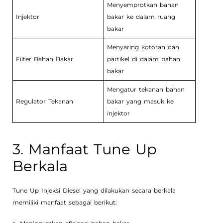
Menyemprotkan bahan
Injektor
bakar ke dalam ruang
bakar
Menyaring kotoran dan
Filter Bahan Bakar
partikel di dalam bahan
bakar
Mengatur tekanan bahan
Regulator Tekanan
bakar yang masuk ke
injektor
3. Manfaat Tune Up
Berkala
Tune Up Injeksi Diesel yang dilakukan secara berkala
memiliki manfaat sebagai berikut: