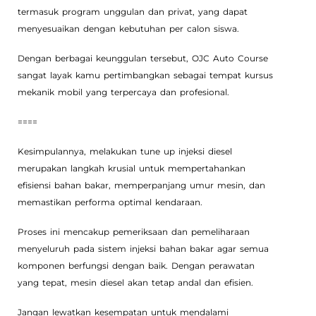
termasuk program unggulan dan privat, yang dapat
menyesuaikan dengan kebutuhan per calon siswa.
Dengan berbagai keunggulan tersebut, OJC Auto Course
sangat layak kamu pertimbangkan sebagai tempat kursus
mekanik mobil yang terpercaya dan profesional.
====
Kesimpulannya, melakukan tune up injeksi diesel
merupakan langkah krusial untuk mempertahankan
efisiensi bahan bakar, memperpanjang umur mesin, dan
memastikan performa optimal kendaraan.
Proses ini mencakup pemeriksaan dan pemeliharaan
menyeluruh pada sistem injeksi bahan bakar agar semua
komponen berfungsi dengan baik. Dengan perawatan
yang tepat, mesin diesel akan tetap andal dan efisien.
Jangan lewatkan kesempatan untuk mendalami