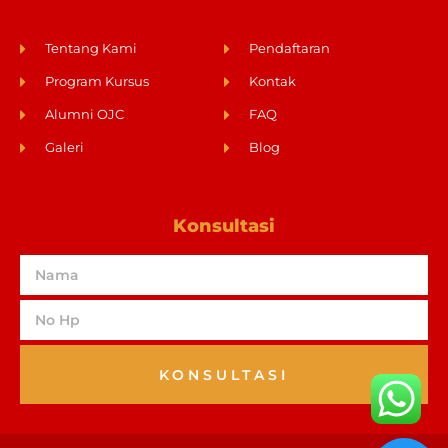
Tentang Kami
Pendaftaran
Program Kursus
Kontak
Alumni OJC
FAQ
Galeri
Blog
Konsultasi
KONSULTASI