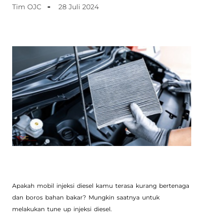
Tim OJC
28 Juli 2024
Apakah mobil injeksi diesel kamu terasa kurang bertenaga
dan boros bahan bakar? Mungkin saatnya untuk
melakukan tune up injeksi diesel.