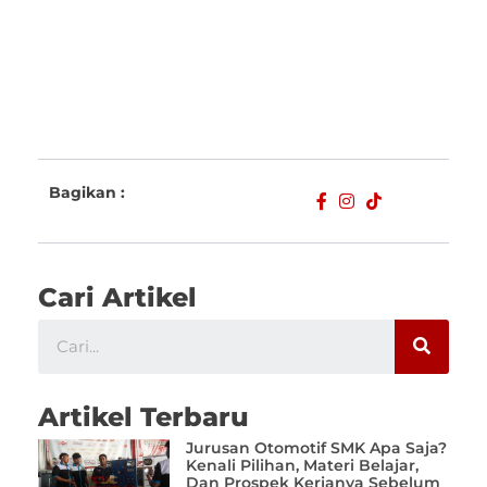
Bagikan :
Cari Artikel
Artikel Terbaru
Jurusan Otomotif SMK Apa Saja?
Kenali Pilihan, Materi Belajar,
Dan Prospek Kerjanya Sebelum