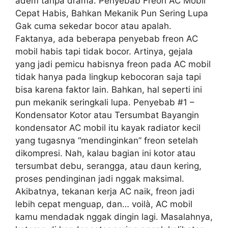
adem tanpa drama. Penyebab Freon AC Mobil
Cepat Habis, Bahkan Mekanik Pun Sering Lupa
Gak cuma sekedar bocor atau apalah.
Faktanya, ada beberapa penyebab freon AC
mobil habis tapi tidak bocor. Artinya, gejala
yang jadi pemicu habisnya freon pada AC mobil
tidak hanya pada lingkup kebocoran saja tapi
bisa karena faktor lain. Bahkan, hal seperti ini
pun mekanik seringkali lupa. Penyebab #1 –
Kondensator Kotor atau Tersumbat Bayangin
kondensator AC mobil itu kayak radiator kecil
yang tugasnya “mendinginkan” freon setelah
dikompresi. Nah, kalau bagian ini kotor atau
tersumbat debu, serangga, atau daun kering,
proses pendinginan jadi nggak maksimal.
Akibatnya, tekanan kerja AC naik, freon jadi
lebih cepat menguap, dan… voilà, AC mobil
kamu mendadak nggak dingin lagi. Masalahnya,