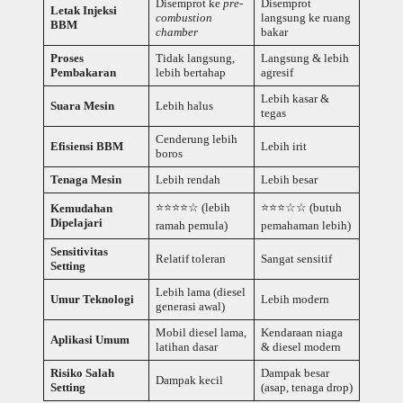
Disemprot ke
pre-
Disemprot
Letak Injeksi
combustion
langsung ke ruang
BBM
chamber
bakar
Proses
Tidak langsung,
Langsung & lebih
Pembakaran
lebih bertahap
agresif
Lebih kasar &
Suara Mesin
Lebih halus
tegas
Cenderung lebih
Efisiensi BBM
Lebih irit
boros
Tenaga Mesin
Lebih rendah
Lebih besar
⭐⭐⭐⭐☆ (lebih
⭐⭐⭐☆☆ (butuh
Kemudahan
Dipelajari
ramah pemula)
pemahaman lebih)
Sensitivitas
Relatif toleran
Sangat sensitif
Setting
Lebih lama (diesel
Umur Teknologi
Lebih modern
generasi awal)
Mobil diesel lama,
Kendaraan niaga
Aplikasi Umum
latihan dasar
& diesel modern
Risiko Salah
Dampak besar
Dampak kecil
Setting
(asap, tenaga drop)