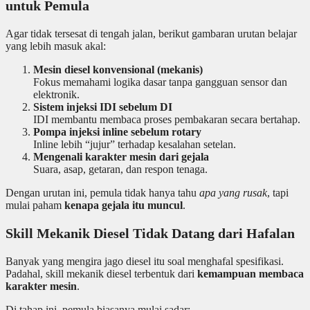
untuk Pemula
Agar tidak tersesat di tengah jalan, berikut gambaran urutan belajar
yang lebih masuk akal:
Mesin diesel konvensional (mekanis)
Fokus memahami logika dasar tanpa gangguan sensor dan
elektronik.
Sistem injeksi IDI sebelum DI
IDI membantu membaca proses pembakaran secara bertahap.
Pompa injeksi inline sebelum rotary
Inline lebih “jujur” terhadap kesalahan setelan.
Mengenali karakter mesin dari gejala
Suara, asap, getaran, dan respon tenaga.
Dengan urutan ini, pemula tidak hanya tahu
apa yang rusak
, tapi
mulai paham
kenapa gejala itu muncul
.
Skill Mekanik Diesel Tidak Datang dari Hafalan
Banyak yang mengira jago diesel itu soal menghafal spesifikasi.
Padahal, skill mekanik diesel terbentuk dari
kemampuan membaca
karakter mesin
.
Di tahap ini, pemula biasanya mulai sadar: