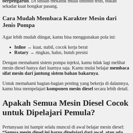
berpengaruh
. Di sinilah mekanik mulai dituntut teliti, bukan
sekadar kuat bongkar pasang.
Cara Mudah Membaca Karakter Mesin dari
Jenis Pompa
Agar lebih mudah diingat, kamu bisa menggunakan pola ini:
Inline
→ kuat, stabil, cocok kerja berat
Rotary
→ ringkas, halus, butuh presisi
Dengan memahami sistem pompa injeksi, kamu tidak lagi melihat
mesin diesel hanya dari luarnya saja. Kamu mulai belajar
membaca
sifat mesin dari jantung sistem bahan bakarnya
.
Untuk memahami bagian-bagian penting yang bekerja di dalamnya,
kamu bisa mempelajari
komponen mesin diesel
secara lebih detail.
Apakah Semua Mesin Diesel Cocok
untuk Dipelajari Pemula?
Pertanyaan ini hampir selalu muncul di awal belajar mesin diesel:
“Semua mesin diesel ini harus dipelajari dari awal, atau ada