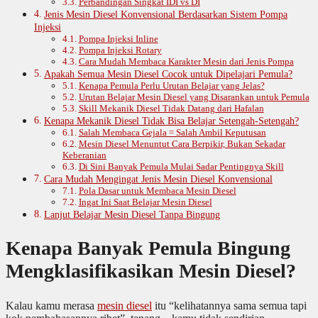
Perbandingan Singkat IDI vs DI
Jenis Mesin Diesel Konvensional Berdasarkan Sistem Pompa
Injeksi
Pompa Injeksi Inline
Pompa Injeksi Rotary
Cara Mudah Membaca Karakter Mesin dari Jenis Pompa
Apakah Semua Mesin Diesel Cocok untuk Dipelajari Pemula?
Kenapa Pemula Perlu Urutan Belajar yang Jelas?
Urutan Belajar Mesin Diesel yang Disarankan untuk Pemula
Skill Mekanik Diesel Tidak Datang dari Hafalan
Kenapa Mekanik Diesel Tidak Bisa Belajar Setengah-Setengah?
Salah Membaca Gejala = Salah Ambil Keputusan
Mesin Diesel Menuntut Cara Berpikir, Bukan Sekadar
Keberanian
Di Sini Banyak Pemula Mulai Sadar Pentingnya Skill
Cara Mudah Mengingat Jenis Mesin Diesel Konvensional
Pola Dasar untuk Membaca Mesin Diesel
Ingat Ini Saat Belajar Mesin Diesel
Lanjut Belajar Mesin Diesel Tanpa Bingung
Kenapa Banyak Pemula Bingung
Mengklasifikasikan Mesin Diesel?
Kalau kamu merasa
mesin diesel
itu “kelihatannya sama semua tapi