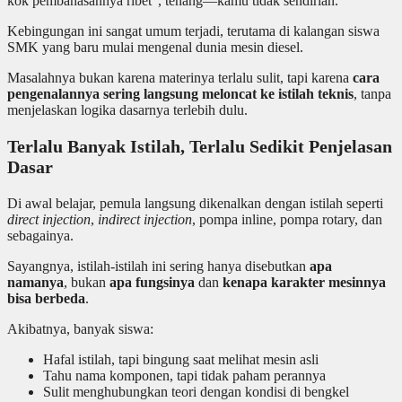
kok pembahasannya ribet”, tenang—kamu tidak sendirian.
Kebingungan ini sangat umum terjadi, terutama di kalangan siswa
SMK yang baru mulai mengenal dunia mesin diesel.
Masalahnya bukan karena materinya terlalu sulit, tapi karena
cara
pengenalannya sering langsung meloncat ke istilah teknis
, tanpa
menjelaskan logika dasarnya terlebih dulu.
Terlalu Banyak Istilah, Terlalu Sedikit Penjelasan
Dasar
Di awal belajar, pemula langsung dikenalkan dengan istilah seperti
direct injection
,
indirect injection
, pompa inline, pompa rotary, dan
sebagainya.
Sayangnya, istilah-istilah ini sering hanya disebutkan
apa
namanya
, bukan
apa fungsinya
dan
kenapa karakter mesinnya
bisa berbeda
.
Akibatnya, banyak siswa:
Hafal istilah, tapi bingung saat melihat mesin asli
Tahu nama komponen, tapi tidak paham perannya
Sulit menghubungkan teori dengan kondisi di bengkel