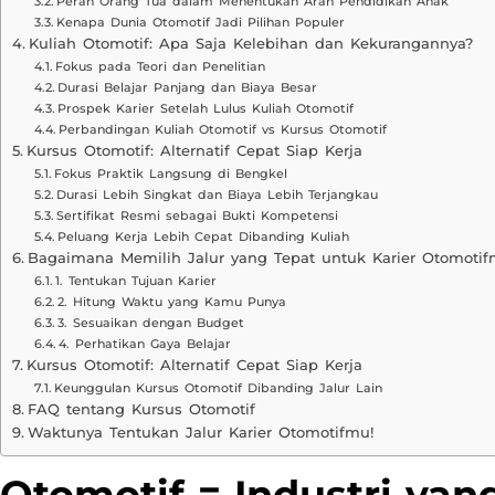
Peran Orang Tua dalam Menentukan Arah Pendidikan Anak
Kenapa Dunia Otomotif Jadi Pilihan Populer
Kuliah Otomotif: Apa Saja Kelebihan dan Kekurangannya?
Fokus pada Teori dan Penelitian
Durasi Belajar Panjang dan Biaya Besar
Prospek Karier Setelah Lulus Kuliah Otomotif
Perbandingan Kuliah Otomotif vs Kursus Otomotif
Kursus Otomotif: Alternatif Cepat Siap Kerja
Fokus Praktik Langsung di Bengkel
Durasi Lebih Singkat dan Biaya Lebih Terjangkau
Sertifikat Resmi sebagai Bukti Kompetensi
Peluang Kerja Lebih Cepat Dibanding Kuliah
Bagaimana Memilih Jalur yang Tepat untuk Karier Otomoti
1. Tentukan Tujuan Karier
2. Hitung Waktu yang Kamu Punya
3. Sesuaikan dengan Budget
4. Perhatikan Gaya Belajar
Kursus Otomotif: Alternatif Cepat Siap Kerja
Keunggulan Kursus Otomotif Dibanding Jalur Lain
FAQ tentang Kursus Otomotif
Waktunya Tentukan Jalur Karier Otomotifmu!
Otomotif = Industri yan