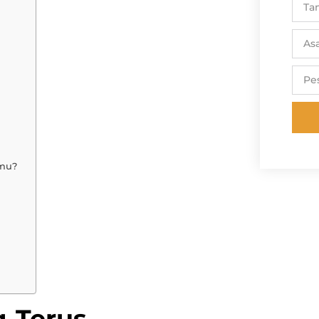
fmu?
g Terus