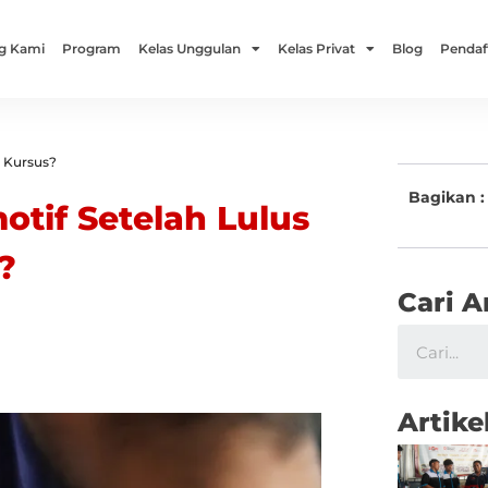
g Kami
Program
Kelas Unggulan
Kelas Privat
Blog
Pendaf
u Kursus?
Bagikan :
otif Setelah Lulus
?
Cari A
Artike