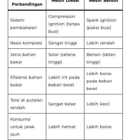
Mesin Diesel
Mesin Bensin
Perbandingan
Compression
Sistem
Spark ignition
ignition (tanpa
pembakaran
(pakai busi)
busi)
Rasio kompresi
Sangat tinggi
Lebih rendah
Jenis bahan
Solar (cetane
Bensin (oktan
bakar
tinggi)
tinggi)
Lebih boros
Efisiensi bahan
Lebih irit pada
pada beban
bakar
beban berat
berat
Torsi di putaran
Sangat besar
Lebih kecil
rendah
Konsumsi
untuk jarak
Lebih hemat
Lebih boros
jauh