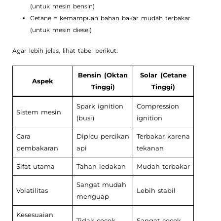
(untuk mesin bensin)
Cetane = kemampuan bahan bakar mudah terbakar
(untuk mesin diesel)
Agar lebih jelas, lihat tabel berikut:
Bensin (Oktan
Solar (Cetane
Aspek
Tinggi)
Tinggi)
Spark ignition
Compression
Sistem mesin
(busi)
ignition
Cara
Dipicu percikan
Terbakar karena
pembakaran
api
tekanan
Sifat utama
Tahan ledakan
Mudah terbakar
Sangat mudah
Volatilitas
Lebih stabil
menguap
Kesesuaian
Tidak cocok
Sangat cocok