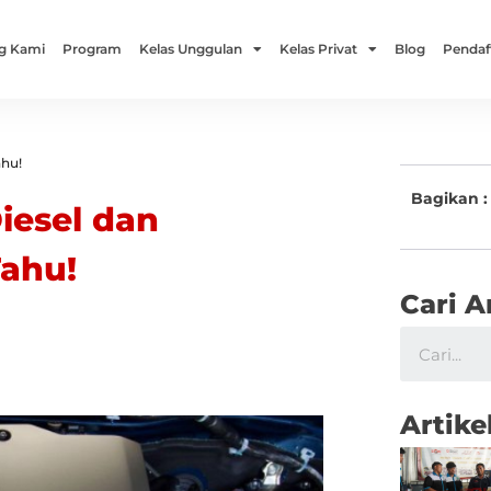
g Kami
Program
Kelas Unggulan
Kelas Privat
Blog
Pendaf
ahu!
Bagikan :
iesel dan
Tahu!
Cari A
Artike