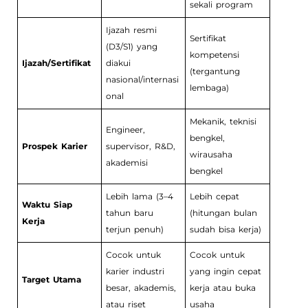
sekali program
Ijazah resmi
Sertifikat
(D3/S1) yang
kompetensi
Ijazah/Sertifikat
diakui
(tergantung
nasional/internasi
lembaga)
onal
Mekanik, teknisi
Engineer,
bengkel,
Prospek Karier
supervisor, R&D,
wirausaha
akademisi
bengkel
Lebih lama (3–4
Lebih cepat
Waktu Siap
tahun baru
(hitungan bulan
Kerja
terjun penuh)
sudah bisa kerja)
Cocok untuk
Cocok untuk
karier industri
yang ingin cepat
Target Utama
besar, akademis,
kerja atau buka
atau riset
usaha