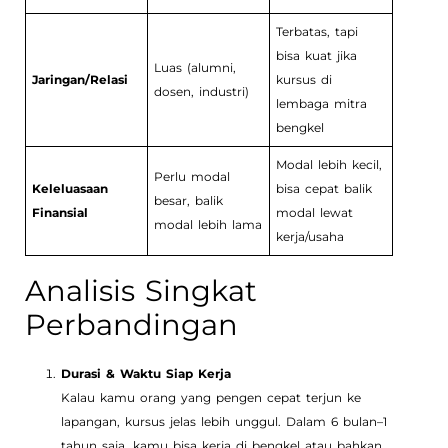
Terbatas, tapi
bisa kuat jika
Luas (alumni,
Jaringan/Relasi
kursus di
dosen, industri)
lembaga mitra
bengkel
Modal lebih kecil,
Perlu modal
Keleluasaan
bisa cepat balik
besar, balik
Finansial
modal lewat
modal lebih lama
kerja/usaha
Analisis Singkat
Perbandingan
Durasi & Waktu Siap Kerja
Kalau kamu orang yang pengen cepat terjun ke
lapangan, kursus jelas lebih unggul. Dalam 6 bulan–1
tahun saja, kamu bisa kerja di bengkel atau bahkan