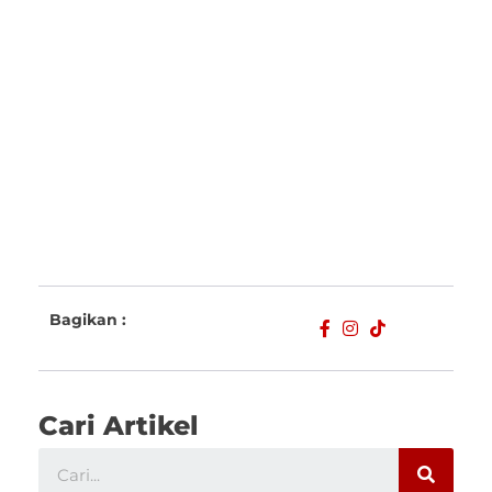
Bagikan :
Cari Artikel