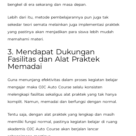
bengkel di era sekarang dan masa depan.
Lebih dari itu, metode pembelajarannya pun juga tak
sekedar teori semata melainkan juga implementasi praktek
yang pastinya akan menjadikan para siswa lebih mudah
memahami materi.
3. Mendapat Dukungan
Fasilitas dan Alat Praktek
Memadai
Guna menunjang efektivitas dalam proses kegiatan belajar
mengajar maka OJC Auto Course selalu konsisten
melengkapi fasilitas sekaligus alat praktek yang tak hanya
komplit. Namun, memadai dan berfungsi dengan normal.
Tentu saja, dengan alat praktek yang lengkap dan masih
memiliki fungsi normal, pastinya kegiatan belajar di ruang
akademis OJC Auto Course akan berjalan lancar