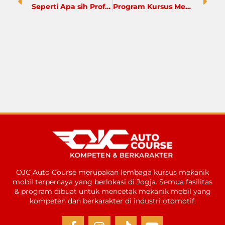
Seperti Apa sih Profesi Mekanik Mobil? Simak Tugas dan Gajinya
Program Kursus Mekanik Mobil Training Centre Otomotif (TC)
OJC Auto Course merupakan lembaga kursus mekanik
mobil terpercaya yang berlokasi di Jogja. Semua fasilitas
& program dibuat untuk mencetak mekanik mobil yang
kompeten dan berkarakter di industri otomotif.