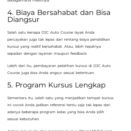
sebagaimana mestinya.
4. Biaya Bersahabat dan Bisa
Diangsur
Salah satu kenapa OJC Auto Course layak Anda
percayakan juga tak lepas dari rentang biaya pendidikan
kursus yang realtif bersahabat. Atau, lebih tepatnya
sepadan dengan layanan maupun feedback.
Lebih dari itu, pembayaran pelatihan kursus di OJC Auto
Course juga bisa Anda angsur sesuai ketentuan.
5. Program Kursus Lengkap
Sementara itu, salah satu yang menjadikan tempat kursus
ini cocok Anda jadikan referensi tentu saja tak lepas dari
adanya beberapa program kelas yang bisa Anda pilih
sesuai kebutuhan.