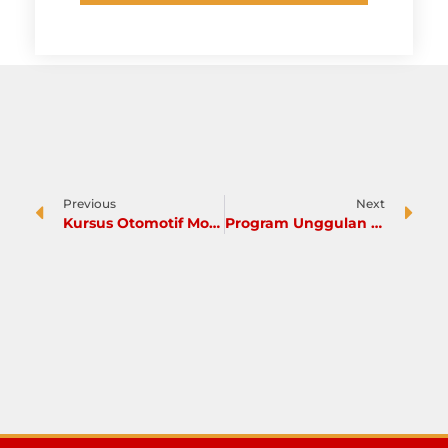
Previous
Next
Kursus Otomotif Mobil Jogja Sudah Dibuka,Bayarnya Bisa Diangsur!
Program Unggulan 1 Tahun Kursus Otomotif Cocok Untuk Pemula!