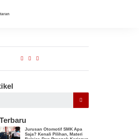
taran
tikel
 Terbaru
Jurusan Otomotif SMK Apa
Saja? Kenali Pilihan, Materi