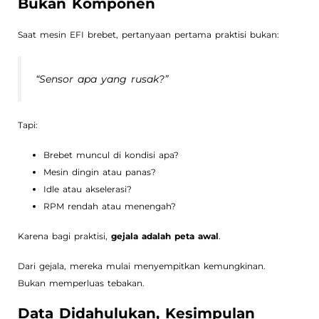
Bukan Komponen
Saat mesin EFI brebet, pertanyaan pertama praktisi bukan:
“Sensor apa yang rusak?”
Tapi:
Brebet muncul di kondisi apa?
Mesin dingin atau panas?
Idle atau akselerasi?
RPM rendah atau menengah?
Karena bagi praktisi,
gejala adalah peta awal
.
Dari gejala, mereka mulai menyempitkan kemungkinan.
Bukan memperluas tebakan.
Data Didahulukan, Kesimpulan