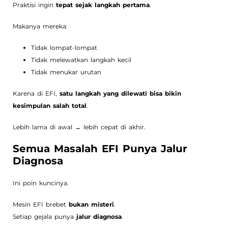
Praktisi ingin
tepat sejak langkah pertama
.
Makanya mereka:
Tidak lompat-lompat
Tidak melewatkan langkah kecil
Tidak menukar urutan
Karena di EFI,
satu langkah yang dilewati bisa bikin
kesimpulan salah total
.
Lebih lama di awal → lebih cepat di akhir.
Semua Masalah EFI Punya Jalur
Diagnosa
Ini poin kuncinya.
Mesin EFI brebet
bukan misteri
.
Setiap gejala punya
jalur diagnosa
.