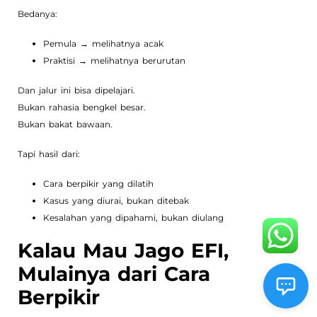
Bedanya:
Pemula → melihatnya acak
Praktisi → melihatnya berurutan
Dan jalur ini bisa dipelajari.
Bukan rahasia bengkel besar.
Bukan bakat bawaan.
Tapi hasil dari:
Cara berpikir yang dilatih
Kasus yang diurai, bukan ditebak
Kesalahan yang dipahami, bukan diulang
Kalau Mau Jago EFI,
Mulainya dari Cara
Berpikir