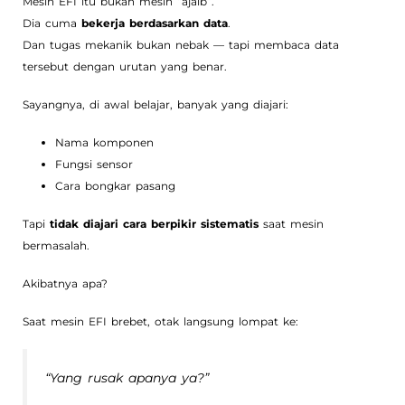
Mesin EFI itu bukan mesin “ajaib”.
Dia cuma
bekerja berdasarkan data
.
Dan tugas mekanik bukan nebak — tapi membaca data
tersebut dengan urutan yang benar.
Sayangnya, di awal belajar, banyak yang diajari:
Nama komponen
Fungsi sensor
Cara bongkar pasang
Tapi
tidak diajari cara berpikir sistematis
saat mesin
bermasalah.
Akibatnya apa?
Saat mesin EFI brebet, otak langsung lompat ke:
“Yang rusak apanya ya?”