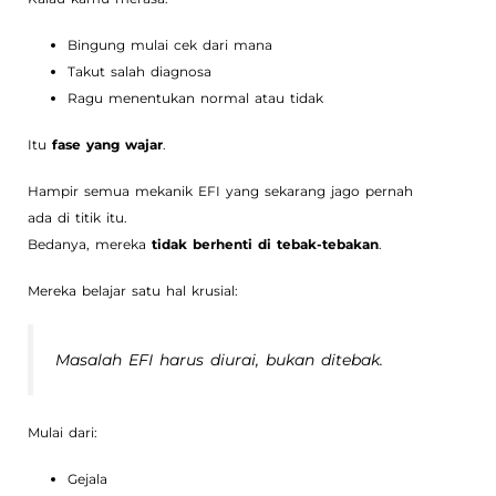
Bingung mulai cek dari mana
Takut salah diagnosa
Ragu menentukan normal atau tidak
Itu
fase yang wajar
.
Hampir semua mekanik EFI yang sekarang jago pernah
ada di titik itu.
Bedanya, mereka
tidak berhenti di tebak-tebakan
.
Mereka belajar satu hal krusial:
Masalah EFI harus diurai, bukan ditebak.
Mulai dari:
Gejala