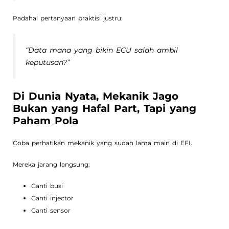
Padahal pertanyaan praktisi justru:
“Data mana yang bikin ECU salah ambil
keputusan?”
Di Dunia Nyata, Mekanik Jago
Bukan yang Hafal Part, Tapi yang
Paham Pola
Coba perhatikan mekanik yang sudah lama main di EFI.
Mereka jarang langsung:
Ganti busi
Ganti injector
Ganti sensor