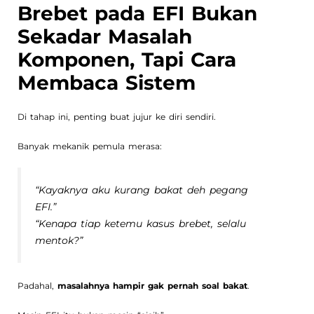
Brebet pada EFI Bukan
Sekadar Masalah
Komponen, Tapi Cara
Membaca Sistem
Di tahap ini, penting buat jujur ke diri sendiri.
Banyak mekanik pemula merasa:
“Kayaknya aku kurang bakat deh pegang
EFI.”
“Kenapa tiap ketemu kasus brebet, selalu
mentok?”
Padahal,
masalahnya hampir gak pernah soal bakat
.