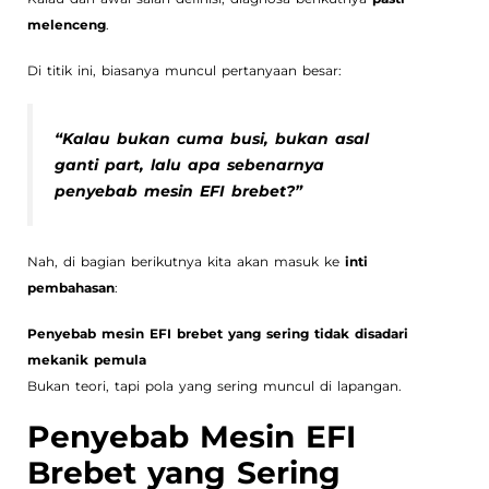
melenceng
.
Di titik ini, biasanya muncul pertanyaan besar:
“Kalau bukan cuma busi, bukan asal
ganti part, lalu apa sebenarnya
penyebab mesin EFI brebet?”
Nah, di bagian berikutnya kita akan masuk ke
inti
pembahasan
:
Penyebab mesin EFI brebet yang sering tidak disadari
mekanik pemula
Bukan teori, tapi pola yang sering muncul di lapangan.
Penyebab Mesin EFI
Brebet yang Sering