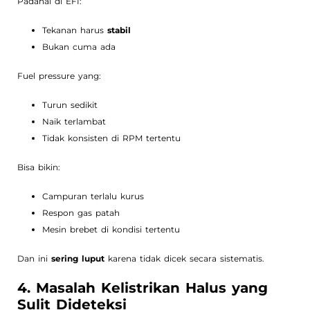
Padahal di EFI:
Tekanan harus
stabil
Bukan cuma ada
Fuel pressure yang:
Turun sedikit
Naik terlambat
Tidak konsisten di RPM tertentu
Bisa bikin:
Campuran terlalu kurus
Respon gas patah
Mesin brebet di kondisi tertentu
Dan ini
sering luput
karena tidak dicek secara sistematis.
4. Masalah Kelistrikan Halus yang
Sulit Dideteksi