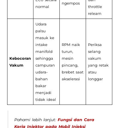
ngempos
normal
throttle
relearn
Udara
palsu
masuk ke
intake
RPM naik
Periksa
manifold
turun,
selang
Kebocoran
sehingga
mesin
vakum
Vakum
campuran
pincang,
yang retak
udara-
brebet saat
atau
bahan
akselerasi
longgar
bakar
menjadi
tidak ideal
Pahami lebih lanjut:
Fungsi dan Cara
Kerja Injektor pada Mobil Injeksi