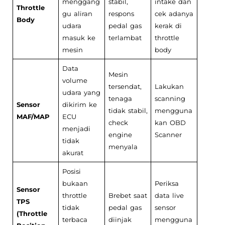
menggang
stabil,
intake dan
Throttle
gu aliran
respons
cek adanya
Body
udara
pedal gas
kerak di
masuk ke
terlambat
throttle
mesin
body
Data
Mesin
volume
tersendat,
Lakukan
udara yang
tenaga
scanning
Sensor
dikirim ke
tidak stabil,
mengguna
MAF/MAP
ECU
check
kan OBD
menjadi
engine
Scanner
tidak
menyala
akurat
Posisi
bukaan
Periksa
Sensor
throttle
Brebet saat
data live
TPS
tidak
pedal gas
sensor
(Throttle
terbaca
diinjak
mengguna