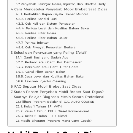
Penyebab Lainnya: Udara, Injektor, dan Throttle Body
Cara Mendeteksi Penyebab Mobil Brebet Saat Digas
1. Perhatikan Kapan Gejala Brebet Muncul
2. Periksa Kondisi Busi
3. Cek Koil dan Sistem Pengapian
4. Periksa Level dan Kualitas Bahan Bakar
5. Periksa Filter Udara
6. Periksa Filter Bahan Bakar
7. Periksa Injektor
8. Cek Riwayat Perawatan Berkala
Solusi dan Perawatan yang Paling Efektif
1. Ganti Busi yang Sudah Aus
2. Perbaiki atau Ganti Koil Bermasalah
3. Bersihkan atau Ganti Filter Udara
4. Ganti Filter Bahan Bakar
5. Jaga Level dan Kualitas Bahan Bakar
6. Lakukan Injector Cleaning
FAQ Seputar Mobil Brebet Saat Digas
Sudah Paham Penyebab Mobil Brebet Saat Digas?
Saatnya Belajar Diagnosis Mesin Secara Profesional
Pilihan Program Belajar di OJC AUTO COURSE
1. Kelas 1 Tahun EFI VVT-i
2. Kelas 1 Tahun EFI + Diesel Konvensional
3. Kelas 6 Bulan EFI + Diesel
Masih Bingung Program Mana yang Cocok?