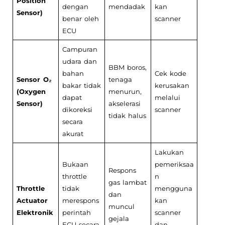
Position
dengan
mendadak
kan
Sensor)
benar oleh
scanner
ECU
Campuran
udara dan
BBM boros,
bahan
Cek kode
Sensor O₂
tenaga
bakar tidak
kerusakan
(Oxygen
menurun,
dapat
melalui
Sensor)
akselerasi
dikoreksi
scanner
tidak halus
secara
akurat
Lakukan
Bukaan
pemeriksaa
Respons
throttle
n
gas lambat
Throttle
tidak
mengguna
dan
Actuator
merespons
kan
muncul
Elektronik
perintah
scanner
gejala
ECU secara
dan