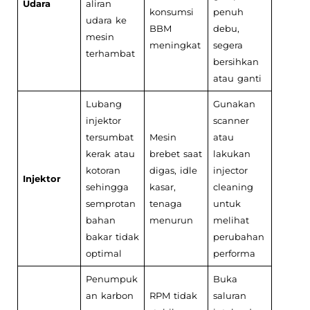
Udara
aliran
konsumsi
penuh
udara ke
BBM
debu,
mesin
meningkat
segera
terhambat
bersihkan
atau ganti
Lubang
Gunakan
injektor
scanner
tersumbat
Mesin
atau
kerak atau
brebet saat
lakukan
kotoran
digas, idle
injector
Injektor
sehingga
kasar,
cleaning
semprotan
tenaga
untuk
bahan
menurun
melihat
bakar tidak
perubahan
optimal
performa
Penumpuk
Buka
an karbon
RPM tidak
saluran