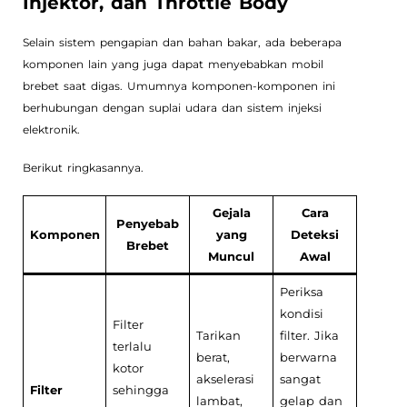
Injektor, dan Throttle Body
Selain sistem pengapian dan bahan bakar, ada beberapa
komponen lain yang juga dapat menyebabkan mobil
brebet saat digas. Umumnya komponen-komponen ini
berhubungan dengan suplai udara dan sistem injeksi
elektronik.
Berikut ringkasannya.
Gejala
Cara
Penyebab
Komponen
yang
Deteksi
Brebet
Muncul
Awal
Periksa
kondisi
Filter
Tarikan
filter. Jika
terlalu
berat,
berwarna
kotor
akselerasi
sangat
Filter
sehingga
lambat,
gelap dan