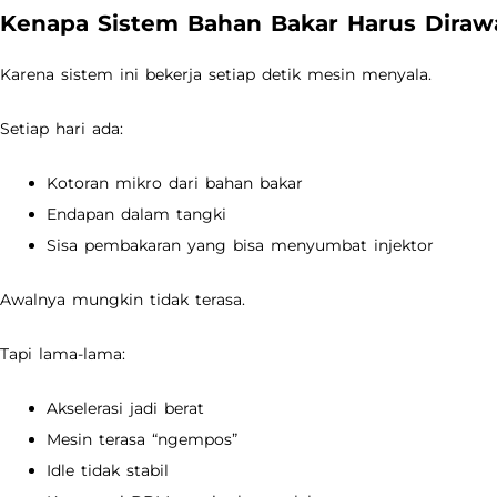
Kenapa Sistem Bahan Bakar Harus Diraw
Karena sistem ini bekerja setiap detik mesin menyala.
Setiap hari ada:
Kotoran mikro dari bahan bakar
Endapan dalam tangki
Sisa pembakaran yang bisa menyumbat injektor
Awalnya mungkin tidak terasa.
Tapi lama-lama:
Akselerasi jadi berat
Mesin terasa “ngempos”
Idle tidak stabil