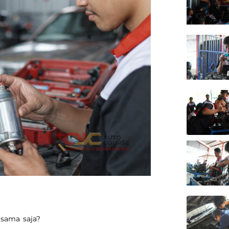
 sama saja?