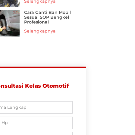
Selengkapnya
Cara Ganti Ban Mobil
Sesuai SOP Bengkel
Profesional
Selengkapnya
nsultasi Kelas Otomotif