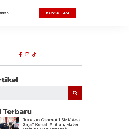
taran
KONSULTASI
rtikel
l Terbaru
Jurusan Otomotif SMK Apa
Saja? Kenali Pilihan, Materi