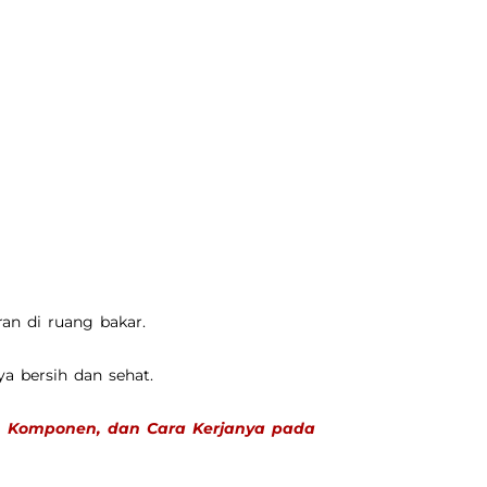
an di ruang bakar.
ya bersih dan sehat.
i, Komponen, dan Cara Kerjanya pada