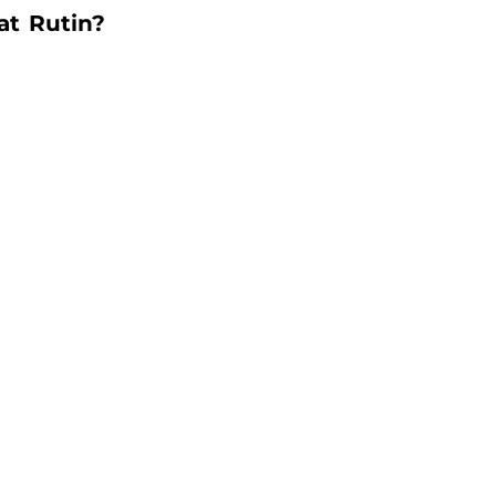
at Rutin?