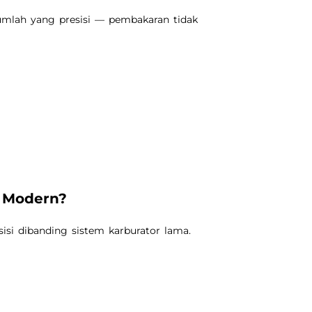
umlah yang presisi — pembakaran tidak
l Modern?
sisi dibanding sistem karburator lama.