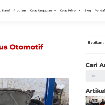
g Kami
Program
Kelas Unggulan
Kelas Privat
Blog
Pendaf
Bagikan :
sus Otomotif
Cari A
Artike