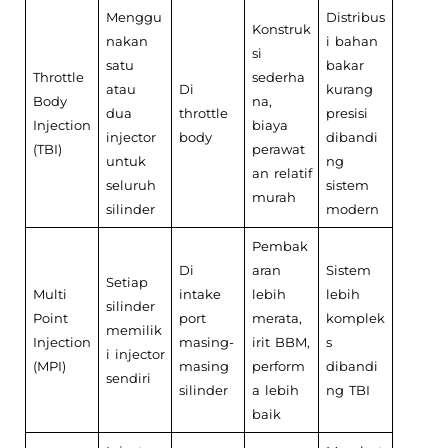
Menggu
Distribus
Konstruk
nakan
i bahan
si
satu
bakar
Throttle
sederha
atau
Di
kurang
Body
na,
dua
throttle
presisi
Injection
biaya
injector
body
dibandi
(TBI)
perawat
untuk
ng
an relatif
seluruh
sistem
murah
silinder
modern
Pembak
Di
aran
Sistem
Setiap
Multi
intake
lebih
lebih
silinder
Point
port
merata,
komplek
memilik
Injection
masing-
irit BBM,
s
i injector
(MPI)
masing
perform
dibandi
sendiri
silinder
a lebih
ng TBI
baik