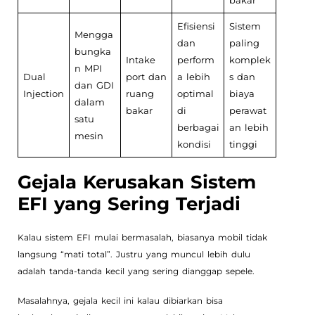
bakar
Efisiensi
Sistem
Mengga
dan
paling
bungka
Intake
perform
komplek
n MPI
Dual
port dan
a lebih
s dan
dan GDI
Injection
ruang
optimal
biaya
dalam
bakar
di
perawat
satu
berbagai
an lebih
mesin
kondisi
tinggi
Gejala Kerusakan Sistem
EFI yang Sering Terjadi
Kalau sistem EFI mulai bermasalah, biasanya mobil tidak
langsung “mati total”. Justru yang muncul lebih dulu
adalah tanda-tanda kecil yang sering dianggap sepele.
Masalahnya, gejala kecil ini kalau dibiarkan bisa