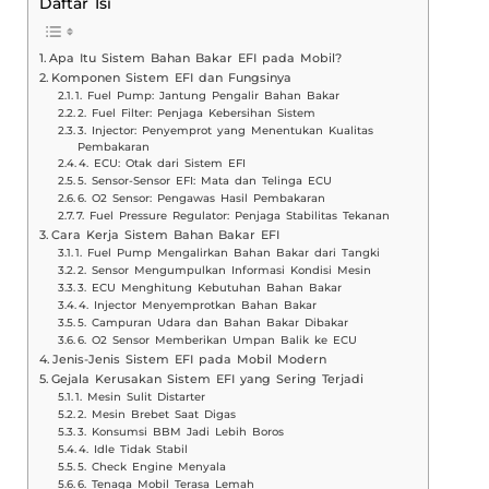
Daftar Isi
Apa Itu Sistem Bahan Bakar EFI pada Mobil?
Komponen Sistem EFI dan Fungsinya
1. Fuel Pump: Jantung Pengalir Bahan Bakar
2. Fuel Filter: Penjaga Kebersihan Sistem
3. Injector: Penyemprot yang Menentukan Kualitas
Pembakaran
4. ECU: Otak dari Sistem EFI
5. Sensor-Sensor EFI: Mata dan Telinga ECU
6. O2 Sensor: Pengawas Hasil Pembakaran
7. Fuel Pressure Regulator: Penjaga Stabilitas Tekanan
Cara Kerja Sistem Bahan Bakar EFI
1. Fuel Pump Mengalirkan Bahan Bakar dari Tangki
2. Sensor Mengumpulkan Informasi Kondisi Mesin
3. ECU Menghitung Kebutuhan Bahan Bakar
4. Injector Menyemprotkan Bahan Bakar
5. Campuran Udara dan Bahan Bakar Dibakar
6. O2 Sensor Memberikan Umpan Balik ke ECU
Jenis-Jenis Sistem EFI pada Mobil Modern
Gejala Kerusakan Sistem EFI yang Sering Terjadi
1. Mesin Sulit Distarter
2. Mesin Brebet Saat Digas
3. Konsumsi BBM Jadi Lebih Boros
4. Idle Tidak Stabil
5. Check Engine Menyala
6. Tenaga Mobil Terasa Lemah