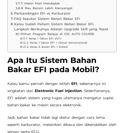
7. Mesin Mati Mendadak
8. Bau Bensin Lebih Menyengat
Perbandingan EFI vs Karburator
FAQ Seputar Sistem Bahan Bakar EFI
Kalau Sudah Paham Sistem Bahan Bakar EFI,
Langkah Berikutnya Adalah Upgrade Skill yang Tepat
Pilihan Program Belajar di OJC AUTO COURSE
1. Kelas 1 Tahun EFI VVT-i
2. Kelas 1 Tahun EFI + Diesel Konvensional
3. Kelas 6 Bulan EFI + Diesel
Apa Itu Sistem Bahan
Bakar EFI pada Mobil?
Kalau kamu pernah dengar istilah
EFI
, sebenarnya ini
singkatan dari
Electronic Fuel Injection
. Sederhananya,
EFI adalah sistem yang tugas utamanya mengatur suplai
bahan bakar ke mesin secara elektronik.
Jadi, bahan bakar tidak lagi diatur dengan cara lama
seperti karburator, melainkan dibaca dan dikendalikan oleh
sensor serta ECU.