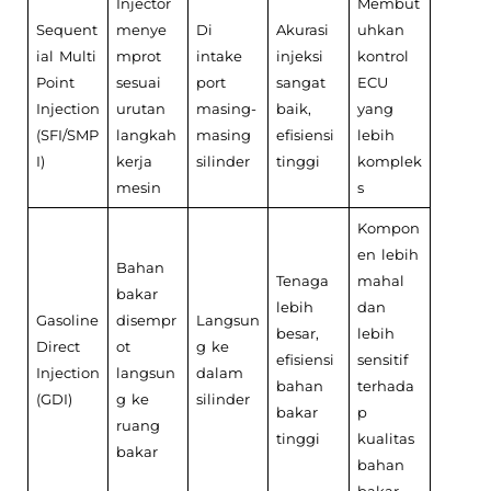
Injector
Membut
Sequent
menye
Di
Akurasi
uhkan
ial Multi
mprot
intake
injeksi
kontrol
Point
sesuai
port
sangat
ECU
Injection
urutan
masing-
baik,
yang
(SFI/SMP
langkah
masing
efisiensi
lebih
I)
kerja
silinder
tinggi
komplek
mesin
s
Kompon
en lebih
Bahan
Tenaga
mahal
bakar
lebih
dan
Gasoline
disempr
Langsun
besar,
lebih
Direct
ot
g ke
efisiensi
sensitif
Injection
langsun
dalam
bahan
terhada
(GDI)
g ke
silinder
bakar
p
ruang
tinggi
kualitas
bakar
bahan