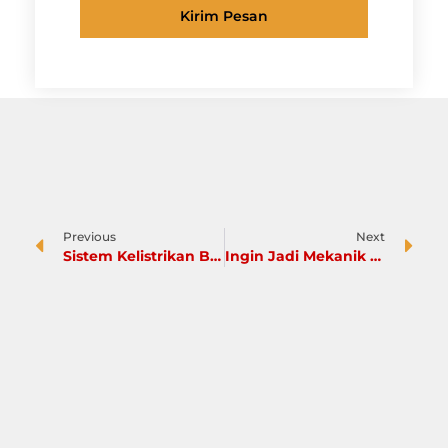
Kirim Pesan
Previous
Next
Sistem Kelistrikan Bodi Mobil: Cara Kerjanya dan Perawatannya
Ingin Jadi Mekanik Mobil Diesel Berlisensi? Temukan Langkah Mudahnya di Sini!