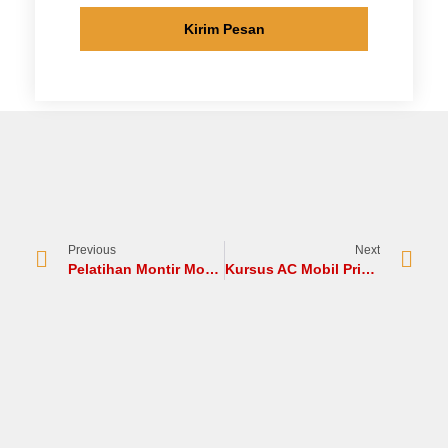
Kirim Pesan
Previous
Next
Pelatihan Montir Mobil: Langkah Awal Calon Mekanik Muda
Kursus AC Mobil Privat : Alternatif Calon Mekanik Spesialis AC Mobil