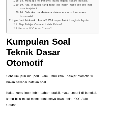
18. Mengapa oli transmisi harus diganti secara berkala?
19. Apa tindakan yang tepat jika mesin mobil tiba-tiba mati
saat berjalan?
20. Sebutkan tanda-tanda sistem suspensi kendaraan
bermasalah!
Ingin Jadi Mekanik Handal? Waktunya Ambil Langkah Nyata!
Siap Belajar Otomotif Lebih Dalam?
Kenapa OJC Auto Course?
Kumpulan Soal
Teknik Dasar
Otomotif
Sebelum jauh nih, perlu kamu tahu kalau belajar otomotif itu
bukan sekadar hafalan soal.
Kalau kamu ingin lebih paham praktik nyata seperti di bengkel,
kamu bisa mulai memperdalamnya lewat kelas OJC Auto
Course.