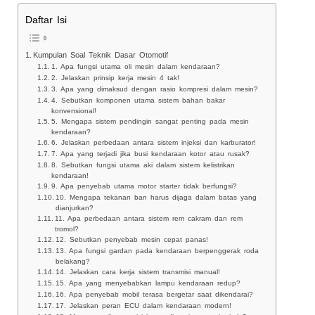
Daftar Isi
Kumpulan Soal Teknik Dasar Otomotif
1. Apa fungsi utama oli mesin dalam kendaraan?
2. Jelaskan prinsip kerja mesin 4 tak!
3. Apa yang dimaksud dengan rasio kompresi dalam mesin?
4. Sebutkan komponen utama sistem bahan bakar
konvensional!
5. Mengapa sistem pendingin sangat penting pada mesin
kendaraan?
6. Jelaskan perbedaan antara sistem injeksi dan karburator!
7. Apa yang terjadi jika busi kendaraan kotor atau rusak?
8. Sebutkan fungsi utama aki dalam sistem kelistrikan
kendaraan!
9. Apa penyebab utama motor starter tidak berfungsi?
10. Mengapa tekanan ban harus dijaga dalam batas yang
dianjurkan?
11. Apa perbedaan antara sistem rem cakram dan rem
tromol?
12. Sebutkan penyebab mesin cepat panas!
13. Apa fungsi gardan pada kendaraan berpenggerak roda
belakang?
14. Jelaskan cara kerja sistem transmisi manual!
15. Apa yang menyebabkan lampu kendaraan redup?
16. Apa penyebab mobil terasa bergetar saat dikendarai?
17. Jelaskan peran ECU dalam kendaraan modern!