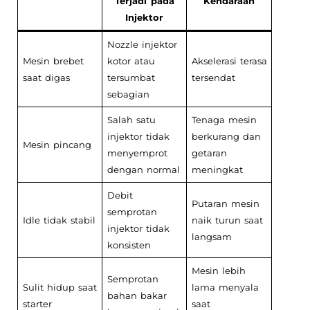
Terjadi pada
Kendaraan
Injektor
Nozzle injektor
Mesin brebet
kotor atau
Akselerasi terasa
saat digas
tersumbat
tersendat
sebagian
Salah satu
Tenaga mesin
injektor tidak
berkurang dan
Mesin pincang
menyemprot
getaran
dengan normal
meningkat
Debit
Putaran mesin
semprotan
Idle tidak stabil
naik turun saat
injektor tidak
langsam
konsisten
Mesin lebih
Semprotan
Sulit hidup saat
lama menyala
bahan bakar
starter
saat