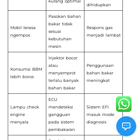
kurang optimal
dihidupkan
Pasokan bahan
bakar tidak
Mobil terasa
Respons gas
sesuai
ngempos
menjadi lambat
kebutuhan
mesin
Injektor bocor
atau
Penggunaan
Konsumsi BBM
menyemprot
bahan bakar
lebih boros
terlalu banyak
meningkat
bahan bakar
ECU
Lampu check
mendeteksi
Sistem EFI
engine
gangguan
masuk mode
menyala
pada sistem
diagnosis
pembakaran