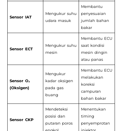
Membantu
Mengukur suhu
penyesuaian
Sensor IAT
udara masuk
jumlah bahan
bakar
Membantu ECU
Mengukur suhu
saat kondisi
Sensor ECT
mesin
mesin dingin
atau panas
Membantu ECU
Mengukur
melakukan
Sensor O₂
kadar oksigen
koreksi
(Oksigen)
pada gas
campuran
buang
bahan bakar
Mendeteksi
Menentukan
posisi dan
timing
Sensor CKP
putaran poros
penyemprotan
engkol
injektor