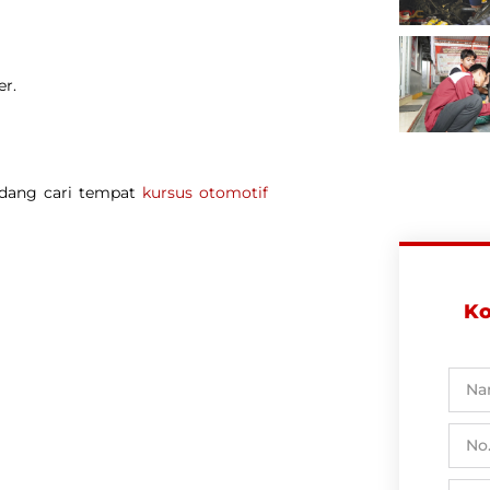
er.
edang cari tempat
kursus otomotif
Ko