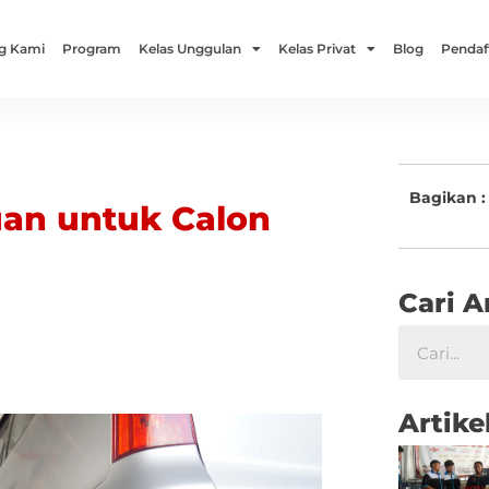
g Kami
Program
Kelas Unggulan
Kelas Privat
Blog
Pendaf
Bagikan :
uan untuk Calon
Cari A
Artike