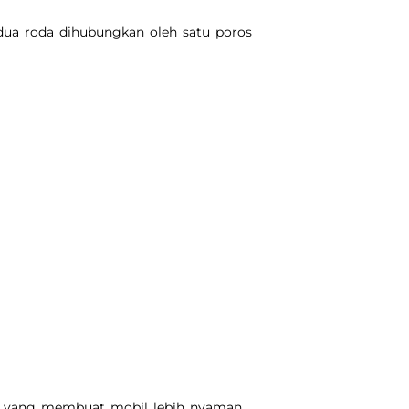
edua roda dihubungkan oleh satu poros
lah yang membuat mobil lebih nyaman.