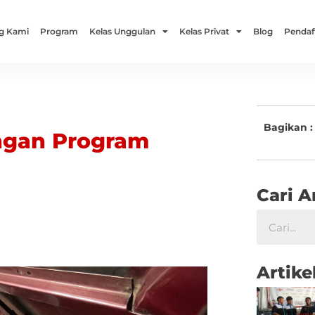
g Kami
Program
Kelas Unggulan
Kelas Privat
Blog
Pendaf
Bagikan :
engan Program
Cari A
Artike