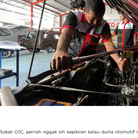
Sobat OJC, pernah nggak sih kepikiran kalau dunia otomotif 