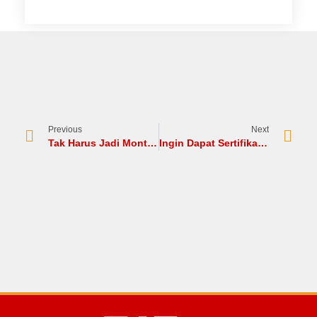
Previous
Next
Tak Harus Jadi Montir, Ini 5 Peluang Kerja Mekanik Mobil Menjanjikan
Ingin Dapat Sertifikat Resmi Mekanik Mobil? Begini Caranya